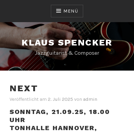
Zum
Inhalt
MENÜ
springen
KLAUS SPENCKER
Jazzguitarist & Composer
NEXT
Veröffentlicht am
2. Juli 2025
von
admin
SONNTAG, 21.09.25, 18.00
UHR
TONHALLE HANNOVER,